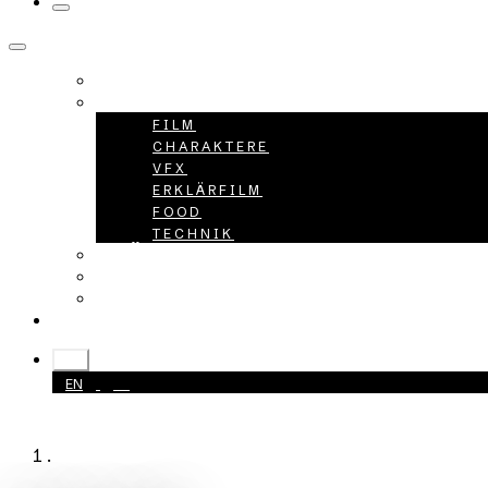
HOME
PROJEKTE
FILM
CHARAKTERE
VFX
ERKLÄRFILM
FOOD
TECHNIK
ÜBER UNS
KARRIERE
KONTAKT
+49 40 398415-0
DE
EN
DE