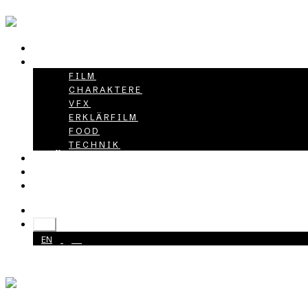
HOME
PROJEKTE
FILM
CHARAKTERE
VFX
ERKLÄRFILM
FOOD
TECHNIK
ÜBER UNS
KARRIERE
KONTAKT
+49 40 398415-0
DE
EN
DE