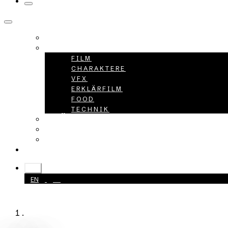
HOME
PROJEKTE
FILM
CHARAKTERE
VFX
ERKLÄRFILM
FOOD
TECHNIK
ÜBER UNS
KARRIERE
KONTAKT
+49 40 398415-0
DE
EN
DE