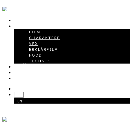
HOME
PROJEKTE
FILM
CHARAKTERE
VFX
ERKLÄRFILM
FOOD
TECHNIK
ÜBER UNS
KARRIERE
KONTAKT
+49 40 398415-0
DE
EN
DE