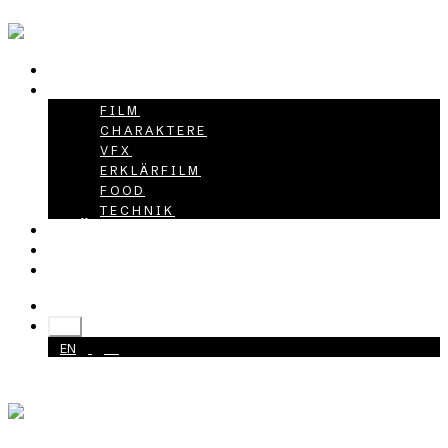
HOME
PROJEKTE
FILM
CHARAKTERE
VFX
ERKLÄRFILM
FOOD
TECHNIK
ÜBER UNS
KARRIERE
KONTAKT
+49 40 398415-0
DE
EN
DE