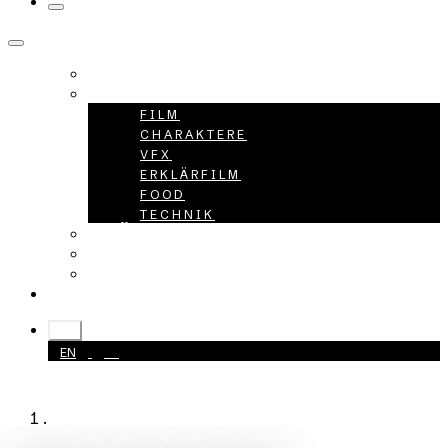
HOME
PROJEKTE
FILM
CHARAKTERE
VFX
ERKLÄRFILM
FOOD
TECHNIK
ÜBER UNS
KARRIERE
KONTAKT
+49 40 398415-0
DE
EN
DE