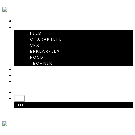
HOME
PROJEKTE
FILM
CHARAKTERE
VFX
ERKLÄRFILM
FOOD
TECHNIK
ÜBER UNS
KARRIERE
KONTAKT
+49 40 398415-0
DE
EN
DE