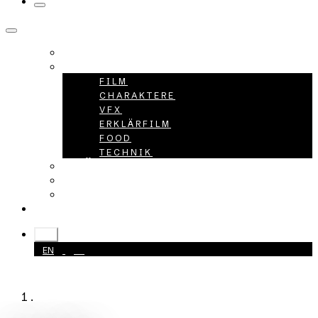
HOME
PROJEKTE
FILM
CHARAKTERE
VFX
ERKLÄRFILM
FOOD
TECHNIK
ÜBER UNS
KARRIERE
KONTAKT
+49 40 398415-0
DE
EN
DE