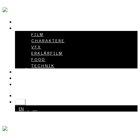
HOME
PROJEKTE
FILM
CHARAKTERE
VFX
ERKLÄRFILM
FOOD
TECHNIK
ÜBER UNS
KARRIERE
KONTAKT
+49 40 398415-0
DE
EN
DE