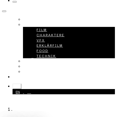
HOME
PROJEKTE
FILM
CHARAKTERE
VFX
ERKLÄRFILM
FOOD
TECHNIK
ÜBER UNS
KARRIERE
KONTAKT
+49 40 398415-0
DE
EN
DE