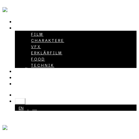
HOME
PROJEKTE
FILM
CHARAKTERE
VFX
ERKLÄRFILM
FOOD
TECHNIK
ÜBER UNS
KARRIERE
KONTAKT
+49 40 398415-0
DE
EN
DE