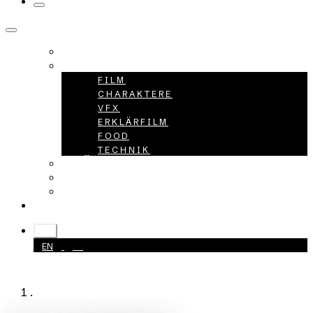
HOME
PROJEKTE
FILM
CHARAKTERE
VFX
ERKLÄRFILM
FOOD
TECHNIK
ÜBER UNS
KARRIERE
KONTAKT
+49 40 398415-0
DE
EN
DE