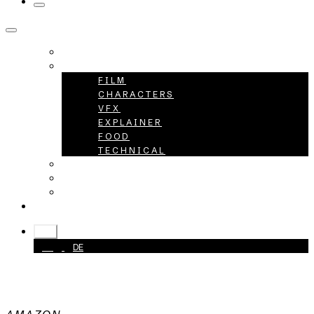
HOME
PROJECTS
FILM
CHARACTERS
VFX
EXPLAINER
FOOD
TECHNICAL
ABOUT
CAREER
CONTACT
+49 40 398415-0
EN
EN
DE