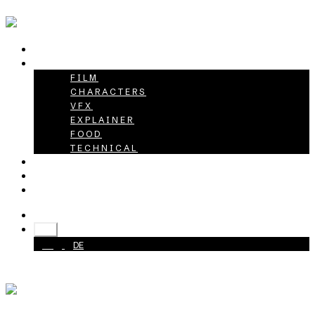
HOME
PROJECTS
FILM
CHARACTERS
VFX
EXPLAINER
FOOD
TECHNICAL
ABOUT
CAREER
CONTACT
+49 40 398415-0
EN
EN
DE